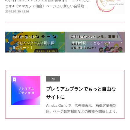
ます♪《ママカフェ仙台》ページより新しい会場地…
2019.07.30 12:08
2023.07.06 08:05
2023.04.25 09:23
こどもインターン２期生募
明日締切！こどもインター
集スタート！
ン募集！
PR
プレミアムプランでもっと自由な
サイトに
Ameba Owndで、広告非表示、画像容量無制
限、ページ数無制限などの機能を開放しよう。