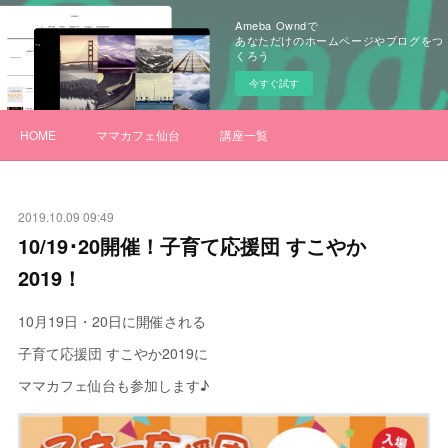
Ameba Owndで
あなただけのホームページやブログをつ
くろう
今すぐ試す
HOME
ママカフェ仙台
講座一覧
2019.10.09 09:49
10/19･20開催！子育て応援団 すこやか
2019！
10月19日・20日に開催される
子育て応援団 すこやか2019に
ママカフェ仙台も参加します♪