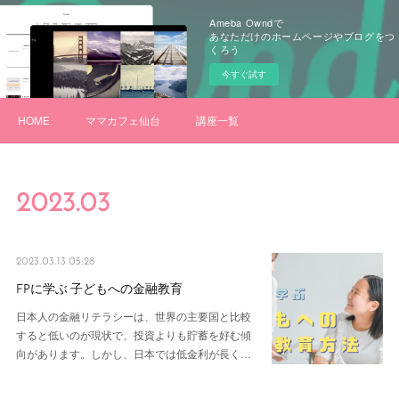
Ameba Owndで
あなただけのホームページやブログをつ
くろう
今すぐ試す
HOME
ママカフェ仙台
講座一覧
2023
.
03
2023.03.13 05:28
FPに学ぶ 子どもへの金融教育
日本人の金融リテラシーは、世界の主要国と比較
すると低いのが現状で、投資よりも貯蓄を好む傾
向があります。しかし、日本では低金利が長く…